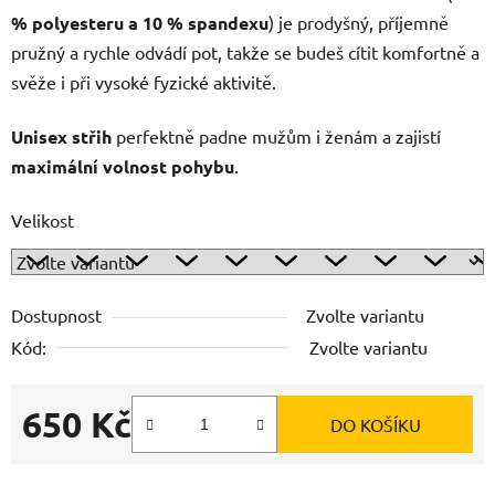
% polyesteru a 10 % spandexu
) je prodyšný, příjemně
pružný a rychle odvádí pot, takže se budeš cítit komfortně a
svěže i při vysoké fyzické aktivitě.
Unisex střih
perfektně padne mužům i ženám a zajistí
maximální volnost pohybu
.
Velikost
Dostupnost
Zvolte variantu
Kód:
Zvolte variantu
650 Kč
DO KOŠÍKU
Měrná cena: