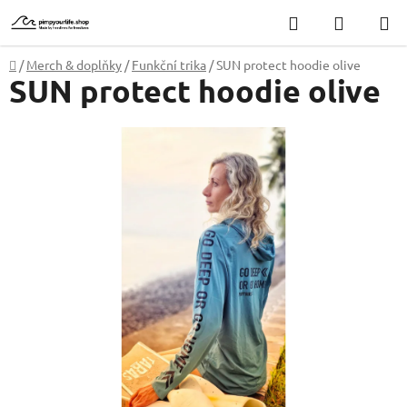
Přejít
Hledat
NÁKUP
na
KOŠÍK
obsah
Domů
/
Merch & doplňky
/
Funkční trika
/
SUN protect hoodie olive
SUN protect hoodie olive