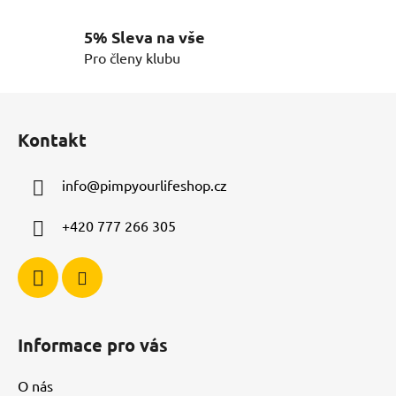
r
v
5% Sleva na vše
k
Pro členy klubu
y
v
ý
Z
p
á
i
Kontakt
p
s
a
u
info
@
pimpyourlifeshop.cz
t
í
+420 777 266 305
Informace pro vás
O nás