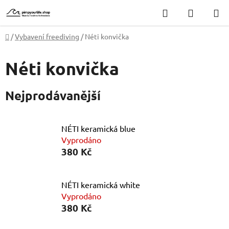
Přejít
Hledat
NÁKUP
na
KOŠÍK
obsah
Domů
/
Vybavení freediving
/
Néti konvička
Néti konvička
Nejprodávanější
NÉTI keramická blue
Vyprodáno
380 Kč
NÉTI keramická white
Vyprodáno
380 Kč