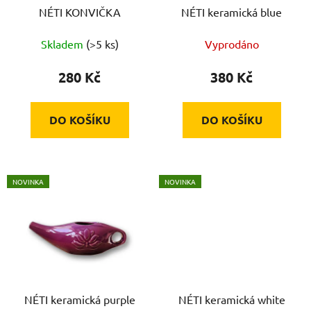
o
NÉTI KONVIČKA
NÉTI keramická blue
ů
d
Skladem
(>5 ks)
Vyprodáno
u
k
280 Kč
380 Kč
t
ů
DO KOŠÍKU
DO KOŠÍKU
NOVINKA
NOVINKA
NÉTI keramická purple
NÉTI keramická white