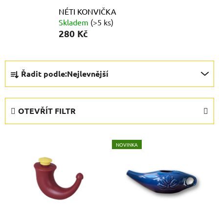
NÉTI KONVIČKA
Skladem
(>5 ks)
280 Kč
Ř
Řadit podle:
Nejlevnější
a
z
e
OTEVŘÍT FILTR
n
í
V
p
NOVINKA
ý
r
p
o
i
d
s
u
p
k
r
t