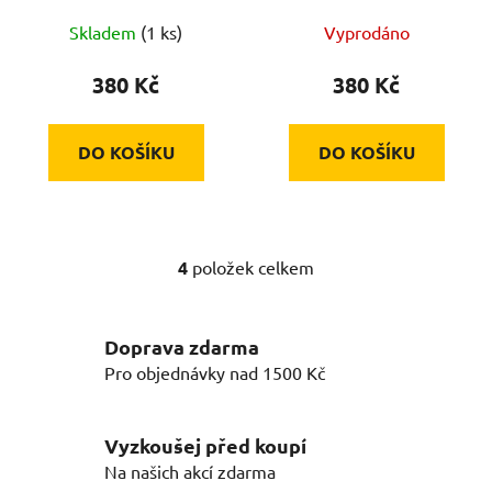
Skladem
(1 ks)
Vyprodáno
380 Kč
380 Kč
DO KOŠÍKU
DO KOŠÍKU
4
položek celkem
O
v
l
Doprava zdarma
á
d
Pro objednávky nad 1500 Kč
a
c
í
Vyzkoušej před koupí
p
Na našich akcí zdarma