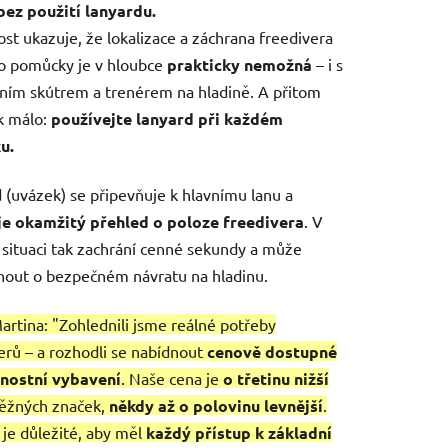
bez použití lanyardu.
st ukazuje, že lokalizace a záchrana freedivera
o pomůcky je v hloubce
prakticky nemožná
– i s
ím skútrem a trenérem na hladině. A přitom
ak málo:
používejte lanyard při každém
u.
 (uvázek) se připevňuje k hlavnímu lanu a
uje okamžitý přehled o poloze freedivera
. V
 situaci tak zachrání cenné sekundy a může
out o bezpečném návratu na hladinu.
artina: "
Zohlednili jsme reálné potřeby
erů – a rozhodli se nabídnout
cenově dostupné
nostní vybavení
. Naše cena je
o třetinu nižší
běžných značek,
někdy až o polovinu levnější
.
 je důležité, aby měl
každý přístup k základní