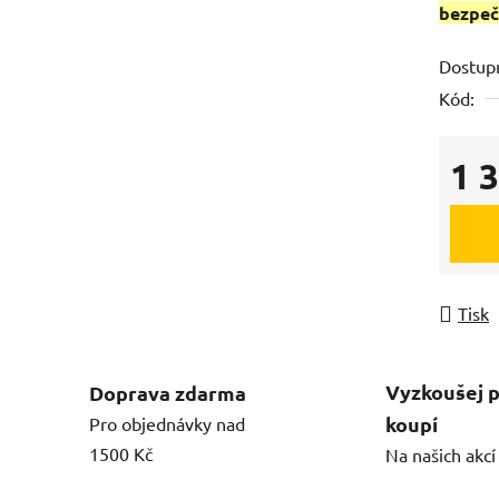
bezpeč
Dostup
Kód:
1 
Měrná
Tisk
Vyzkoušej 
Doprava zdarma
koupí
Pro objednávky nad
1500 Kč
Na našich akc