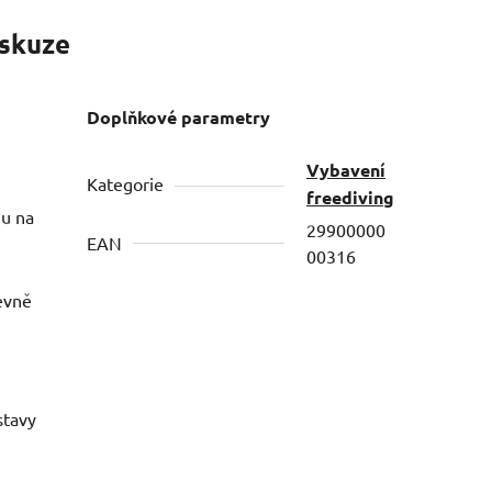
skuze
Doplňkové parametry
Vybavení
Kategorie
freediving
zu na
29900000
EAN
00316
pevně
stavy