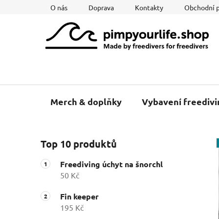
Přejít
O nás
Doprava
Kontakty
Obchodní 
na
obsah
Merch & doplňky
Vybavení freedivi
P
Top 10 produktů
o
s
Freediving úchyt na šnorchl
t
50 Kč
r
a
Fin keeper
195 Kč
n