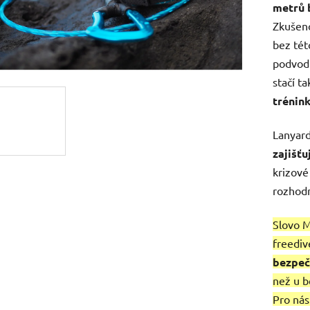
metrů 
Zkušeno
bez tét
podvodn
stačí t
trénink
Lanyard
zajišť
krizové
rozhodn
Slovo M
freediv
bezpeč
než u 
Pro nás