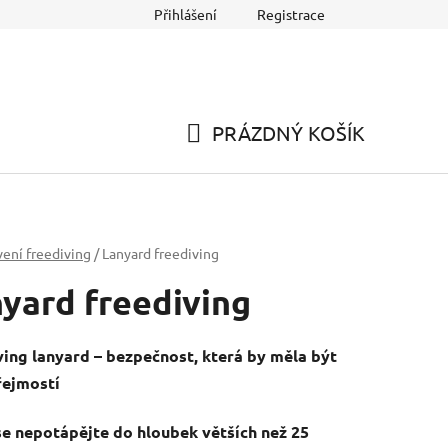
Přihlášení
Registrace
PRÁZDNÝ KOŠÍK
NÁKUPNÍ
KOŠÍK
ení freediving
/
Lanyard freediving
yard freediving
ving lanyard – bezpečnost, která by měla být
ejmostí
se nepotápějte do hloubek větších než 25