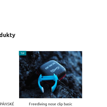
odukty
TIP
 PÁNSKÉ
Freediving nose clip basic