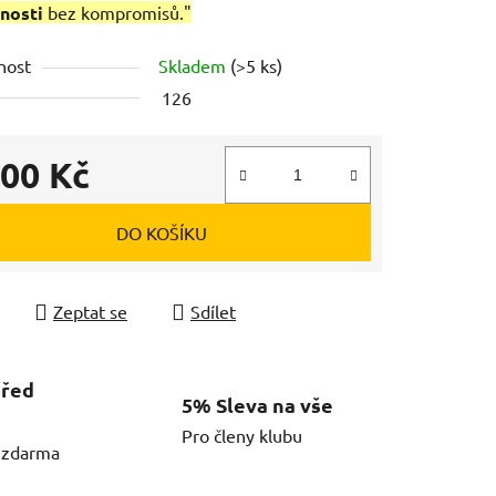
nosti
bez kompromisů."
nost
Skladem
(>5 ks)
126
300 Kč
 cena:
DO KOŠÍKU
Zeptat se
Sdílet
před
5% Sleva na vše
Pro členy klubu
í zdarma