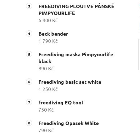
n
FREEDIVING PLOUTVE PÁNSKÉ
í
PIMPYOURLIFE
p
6 900 Kč
a
n
Back bender
1 790 Kč
e
l
Freediving maska Pimpyourlife
black
890 Kč
Freediving basic set white
1 250 Kč
freediving EQ tool
750 Kč
Freediving Opasek White
790 Kč