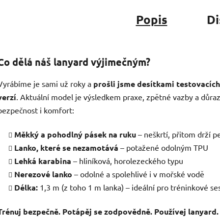
Popis
Di
Co dělá náš lanyard výjimečným?
Vyrábíme je sami už roky a
prošli jsme desítkami testovacích
verzí
. Aktuální model je výsledkem praxe, zpětné vazby a důra
bezpečnost i komfort:
Měkký a pohodlný pásek na ruku
– neškrtí, přitom drží 
Lanko, které se nezamotává
– potažené odolným TPU
Lehká karabina
– hliníková, horolezeckého typu
Nerezové lanko
– odolné a spolehlivé i v mořské vodě
Délka:
1,3 m (z toho 1 m lanka) – ideální pro tréninkové se
Trénuj bezpečně. Potápěj se zodpovědně. Používej lanyard.