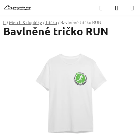
Přejít
Hledat
NÁKUP
na
KOŠÍK
obsah
Domů
/
Merch & doplňky
/
Trička
/
Bavlněné tričko RUN
Bavlněné tričko RUN