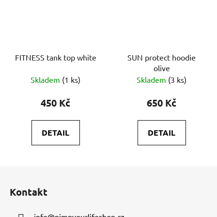
FITNESS tank top white
SUN protect hoodie
olive
Skladem
(1 ks)
Skladem
(3 ks)
450 Kč
650 Kč
DETAIL
DETAIL
Z
á
Kontakt
p
a
info
@
pimpyourlifeshop.cz