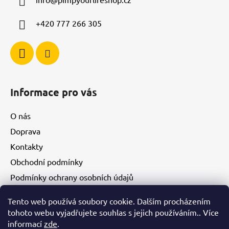
t
í
+420 777 266 305
Informace pro vás
O nás
Doprava
Kontakty
Obchodní podmínky
Podmínky ochrany osobních údajů
Tento web používá soubory cookie. Dalším procházením
Facebook
tohoto webu vyjadřujete souhlas s jejich používáním.. Více
informací
zde
.