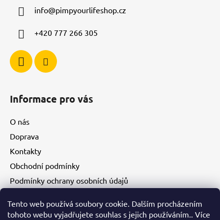
a
info
@
pimpyourlifeshop.cz
t
í
+420 777 266 305
Informace pro vás
O nás
Doprava
Kontakty
Obchodní podmínky
Podmínky ochrany osobních údajů
Tento web používá soubory cookie. Dalším procházením
Facebook
tohoto webu vyjadřujete souhlas s jejich používáním.. Více