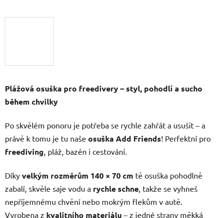
Plážová osuška pro freedivery – styl, pohodlí a sucho
během chvilky
Po skvělém ponoru je potřeba se rychle zahřát a usušit – a
právě k tomu je tu naše
osuška Add Friends
! Perfektní pro
freediving
, pláž, bazén i cestování.
Díky
velkým rozměrům 140 × 70 cm
tě osuška pohodlně
zabalí, skvěle saje vodu a
rychle schne
, takže se vyhneš
nepříjemnému chvění nebo mokrým flekům v autě.
Vyrobena z
kvalitního materiálu
– z jedné strany měkká