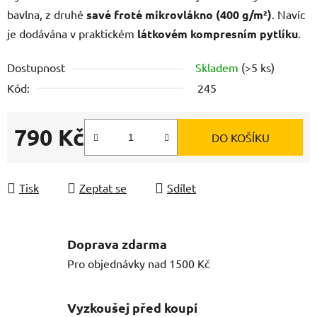
bavlna, z druhé
savé froté mikrovlákno (400 g/m²)
. Navíc
je dodávána v praktickém
látkovém kompresním pytlíku
.
Dostupnost
Skladem
(>5 ks)
Kód:
245
790 Kč
DO KOŠÍKU
Měrná cena:
Tisk
Zeptat se
Sdílet
Doprava zdarma
Pro objednávky nad 1500 Kč
Vyzkoušej před koupí