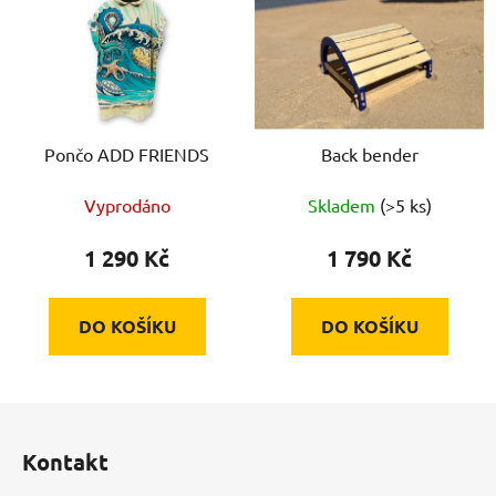
Pončo ADD FRIENDS
Back bender
Vyprodáno
Skladem
(>5 ks)
1 290 Kč
1 790 Kč
DO KOŠÍKU
DO KOŠÍKU
Z
á
Kontakt
p