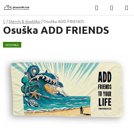
Přejít
Hledat
NÁKUP
na
KOŠÍK
obsah
Domů
/
Merch & doplňky
/
Osuška ADD FRIENDS
Osuška ADD FRIENDS
NOVINKA