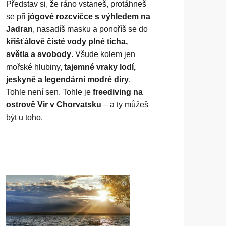
Představ si, že ráno vstaneš, protáhneš
se při
jógové rozcvičce s výhledem na
Jadran
, nasadíš masku a ponoříš se do
křišťálově čisté vody plné ticha,
světla a svobody
. Všude kolem jen
mořské hlubiny,
tajemné vraky lodí,
jeskyně a legendární modré díry
.
Tohle není sen. Tohle je
freediving na
ostrově Vir v Chorvatsku
– a ty můžeš
být u toho.