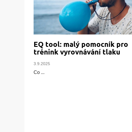
l
á
n
k
ů
EQ tool: malý pomocník pro
trénink vyrovnávání tlaku
3.9.2025
Co ...