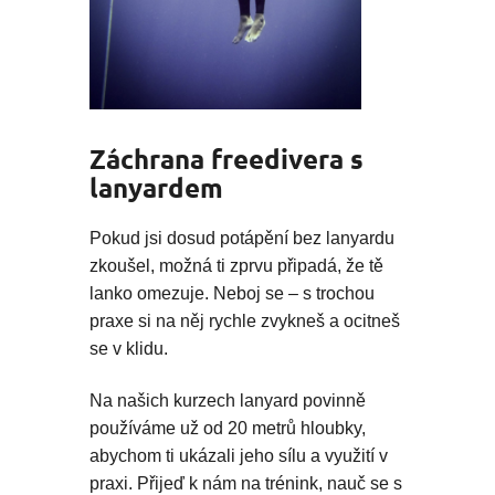
Záchrana freedivera s
lanyardem
Pokud jsi dosud potápění bez lanyardu
zkoušel, možná ti zprvu připadá, že tě
lanko omezuje. Neboj se – s trochou
praxe si na něj rychle zvykneš a ocitneš
se v klidu.
Na našich kurzech lanyard povinně
používáme už od 20 metrů hloubky,
abychom ti ukázali jeho sílu a využití v
praxi. Přijeď k nám na trénink, nauč se s