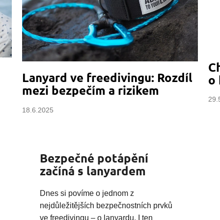
Ch
Lanyard ve freedivingu: Rozdíl
o 
mezi bezpečím a rizikem
29.
18.6.2025
Bezpečné potápění
začíná s lanyardem
Dnes si povíme o jednom z
nejdůležitějších bezpečnostních prvků
ve freedivingu – o lanyardu. I ten