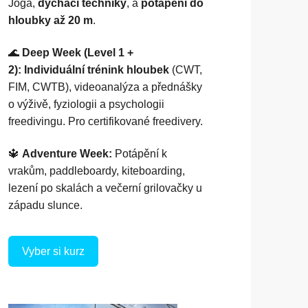
Jóga,
dýchací techniky
, a
potápění do
hloubky až 20 m
.
🌊
Deep Week (Level 1 +
2):
Individuální trénink hloubek
(CWT,
FIM, CWTB), videoanalýza a přednášky
o výživě, fyziologii a psychologii
freedivingu.
Pro certifikované freedivery.
🔱
Adventure Week:
Potápění k
vrakům, paddleboardy, kiteboarding,
lezení po skalách a večerní grilovačky u
západu slunce.
Vyber si kurz