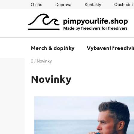
Přejít
O nás
Doprava
Kontakty
Obchodní
na
obsah
Merch & doplňky
Vybavení freedivi
Domů
/
Novinky
Novinky
V
ý
p
i
s
č