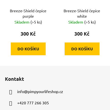
Breeze-Shield čepice
Breeze-Shield čepice
purple
white
Skladem
(>5 ks)
Skladem
(>5 ks)
300 Kč
300 Kč
DO KOŠÍKU
DO KOŠÍKU
Z
á
Kontakt
p
a
info
@
pimpyourlifeshop.cz
t
í
+420 777 266 305