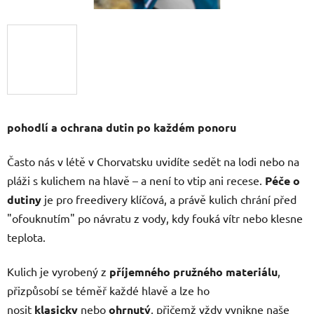
pohodlí a ochrana dutin po každém ponoru
Často nás v létě v Chorvatsku uvidíte sedět na lodi nebo na
pláži s kulichem na hlavě – a není to vtip ani recese.
Péče o
dutiny
je pro freedivery klíčová, a právě kulich chrání před
"ofouknutím" po návratu z vody, kdy fouká vítr nebo klesne
teplota.
Kulich je vyrobený z
příjemného pružného materiálu
,
přizpůsobí se téměř každé hlavě a lze ho
nosit
klasicky
nebo
ohrnutý
, přičemž vždy vynikne naše