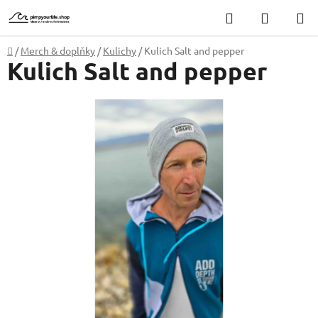
Přejít
Hledat
NÁKUP
na
KOŠÍK
obsah
Domů
/
Merch & doplňky
/
Kulichy
/
Kulich Salt and pepper
Kulich Salt and pepper